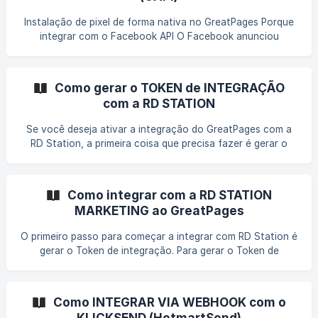
da sua landing page, um por coluna (como no exemplo
Instalação de pixel de forma nativa no GreatPages Porque
integrar com o Facebook API O Facebook anunciou
alterações no rastreamento do Facebook (Pixel e API de
Conversões) que afetarão seu site em breve. Cada domínio
com um Pixel ou API de Conversões deve agora ser
Como gerar o TOKEN de INTEGRAÇÃO
verificado pelo Facebook e só pode rastrear um total de 8
com a RD STATION
eventos de conversão. Essa mudança foi feita devido à
liberação do iOS14. **Para continuar rastreando eventos
Se você deseja ativar a integração do GreatPages com a
com o Pixel do Facebook ou API de
RD Station, a primeira coisa que precisa fazer é gerar o
token que será usado na integração via API. Para isso, siga
os passos abaixo: Faça login na sua conta na RD Station e
acesse o ícone de "menu" indicado na imagem abaixo; Em
Como integrar com a RD STATION
seguida, clique em "RD Station APP Store"; ![]
MARKETING ao GreatPages
(https://storage.crisp.chat/users/helpdesk/websit
O primeiro passo para começar a integrar com RD Station é
gerar o Token de integração. Para gerar o Token de
integração, siga o tutorial abaixo: Como gerar o TOKEN de
INTEGRAÇÃO com a RD STATION —
https://ajuda.greatsoftwares.com.br/pt-br/article/como-
Como INTEGRAR VIA WEBHOOK com o
gerar-o-token-de-integracao-com-a-rd-station-1oav5vk/
KLICKSEND (HotmartSend)