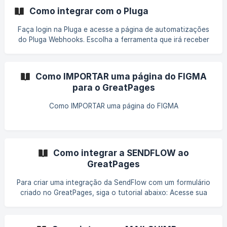
"Aplicativos privados": ![]
Como integrar com o Pluga
(https://storage.crisp.chat/users/helpdesk/website/a6ab90
d8350d6000/screenshot-2024-11-21-142511_1mbg7fd.
Faça login na Pluga e acesse a página de automatizações
do Pluga Webhooks. Escolha a ferramenta que irá receber
os dados do seu formulário do GreatPages. Depois de
selecionar a automatização e clicar em "Fazer essa
automatização", dê um nome ao Pluga Webhooks que será
Como IMPORTAR uma página do FIGMA
utilizado para integrar seu formulário. Em seguida, clique
para o GreatPages
em "Gerar URL de webhook", conforme ilustrado abaixo:
Como IMPORTAR uma página do FIGMA
Como integrar a SENDFLOW ao
GreatPages
Para criar uma integração da SendFlow com um formulário
criado no GreatPages, siga o tutorial abaixo: Acesse sua
conta na SendFlow e clique na opção "Webhooks" no
menu lateral; Clique no ícone de "+" para adicionar uma
nova integração. Insira um nome para sua integração,