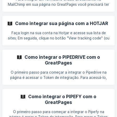
MailChimp em sua página no GreatPages você precisará ter
em mãos o código de formulário para adicioná-lo em sua
página. Em seguida, siga os passos abaixo: | Caso ainda
não tenha o código de integração em mãos, solicite ao
Como integrar sua página com a HOTJAR
suporte da Mailchimp. Acesse o seu editor de páginas;
Adicione o "elemento em HTML" na sua página.
Faça login na sua conta na Hotjar e acesse sua lista de
sites; Em seguida, clique no botão "View tracking code" (ou
"Ver código de rastreamento") do site que deseja rastrear;
Na próxima tela, clique em "Copy to clipboard" para copiar
para a área de transferência; ![]
Como integrar o PIPEDRIVE com o
(https://storage.crisp.chat/users/helpdesk/website/a
GreatPages
O primeiro passo para começar a integrar o Pipedrive na
página é acessar o Token de integração. Para acessá-lo,
siga o passo a passo abaixo: Como acessar o Token de
integração Faça login em sua conta do Pipedrive e clique
no ícone de usuário localizado no canto superior direito da
Como integrar o PIPEFY com o
sua tela; Em seguida, clique em "Preferências pessoais"; ![]
GreatPages
(https://
O primeiro passo para começar a integrar o Pipefy na