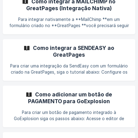
Como integrar a MAILCHIMP no
selecione o projeto desejado e, em Plataforma, escolha
GreatPages (Integração Nativa)
"GreatPages". Por
Para integrar nativamente a **MailChimp **em um
formulário criado no **GreatPages **você precisará seguir
os passos abaixo: ** Logado em sua conta MailChimp,
clique no ícone no canto superior direito (sua foto) e
selecione "Perfil". Na tela do seu perfil, clique no menu
Como integrar a SENDEASY ao
"Extras" e selecione "Chaves de API". ![]
GreatPages
(https://storage.crisp.chat/users/helpdesk/websi
Para criar uma integração da SendEasy com um formulário
criado na GreatPages, siga o tutorial abaixo: Configure os
Campos do Formulário No editor do GreatPages, clique em
Configurar no formulário desejado. Adicione um campo
obrigatório de Texto Curto para o telefone, validando
Como adicionar um botão de
como campo de telefone: ![]
PAGAMENTO para GoExplosion
(https://storage.crisp.chat/users/helpdesk/website/a6ab90
d8350d6000/image_10wpbxo
Para criar um botão de pagamento integrado à
GoExplosion siga os passos abaixo: Acesse o editor de
páginas no GreatPages; Clique no Ícone de Adicionar (+) no
menu do lado esquerdo da tela; Após adicionar o botão na
sua página, personalize da maneira que q