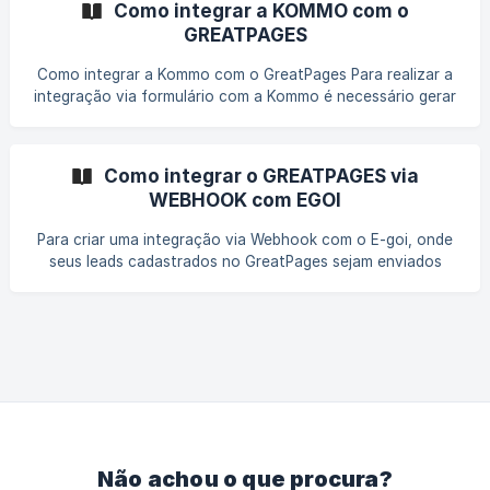
Como integrar a KOMMO com o
GREATPAGES
Como integrar a Kommo com o GreatPages Para realizar a
integração via formulário com a Kommo é necessário gerar
o Token de integração e a URL de integração dentro da
plataforma. ||| Para isso, você pode se orientar por este
tutorial da Kommo:
Como integrar o GREATPAGES via
https://developers.kommo.com/docs/long-lived-token
WEBHOOK com EGOI
Quando tiver o Token de Integração e a URL de Integração
em mãos, siga os passos abaixo: Faça login no GreatPages,
Para criar uma integração via Webhook com o E-goi, onde
acesse o editor da página onde est
seus leads cadastrados no GreatPages sejam enviados
para essa ferramenta, siga o passo a passo abaixo: No E-
goi (Gerar a URL de recebimento): Acesse sua conta E-goi e
vá para "Contactos" ou "Automações"; Escolha a
lista onde os dados devem ser adicionados ou crie uma
nova automação (como um fluxo de "Relacionamento");
Encontre a opção Webhooks ou arraste o bloco
"Webhook" para o fluxo de automação;
Não achou o que procura?