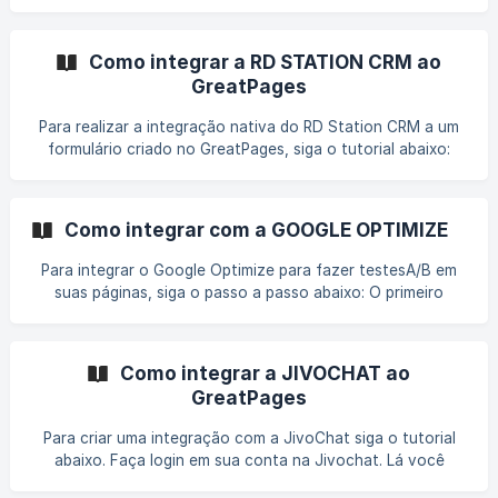
os dados enviados por um formulário da GreatPages sejam
enviados automaticamente para outra plataforma (como
CRMs, ferramentas de automação, planilhas, etc.) que
Como integrar a RD STATION CRM ao
aceite requisições do tipo POST ou POST + JSON. Pré-
GreatPages
requisitos: Antes de começar, você precisa: Ter a URL do
Webhook (endpoint) gerado na sua plataforma de destino
Para realizar a integração nativa do RD Station CRM a um
(ex: Make, Clickse
formulário criado no GreatPages, siga o tutorial abaixo:
Acesse sua conta no RD Station CRM e clique na sua foto.
Em seguida, selecione a opção "Perfil"; Após isso, clique em
"Gerar Token"; ![]
Como integrar com a GOOGLE OPTIMIZE
(https://storage.crisp.chat/users/helpdesk/website/a6ab90
d8350d6000/a607260f-13cf-4ae6-b6e5-d98de9_1x1xzo
Para integrar o Google Optimize para fazer testesA/B em
suas páginas, siga o passo a passo abaixo: O primeiro
passo é gerar o código dentro da Google Otimize. Para
isso, siga este tutorial da Central de Ajuda do Google ->
https://support.google.com/optimize/answer/9692472?
Como integrar a JIVOCHAT ao
hl=pt-BR O código será exatamente neste formato abaixo.
GreatPages
<script src="https://www.googleoptimize.com/optimize.js?
id=OPT_CONTAINER_ID"></script> Com o código em mãos,
Para criar uma integração com a JivoChat siga o tutorial
acesse o seu editor de páginas no
abaixo. Faça login em sua conta na Jivochat. Lá você
poderá personalizar a janela de chat como quiser; Em