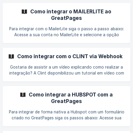
seguida, localize o Código de instalação do chat
(geralmente ele aparecerá ao final da personalização da
Como integrar o MAILERLITE ao
janela de chat. Mas caso não apareça, acione o suporte da
GreatPages
Jivochat); Assim que localizar, copie o código para instal
Para integrar com o MailerLite siga o passo a passo abaixo:
Acesse a sua conta no MailerLite e selecione a opção
Subscribers; Em seguida, selecione a opção Groups; Clique
em Creat Group; ![]
(https://storage.crisp.chat/users/helpdesk/website/a
Como integrar com o CLINT via Webhook
Gostaria de assistir a um vídeo explicando como realizar a
integração? A Clint disponibilizou um tutorial em vídeo com
o passo a passo para integrar com o GreatPages. |||
https://ajuda.clint.digital/pt-BR/articles/6503449-como-
integrar-greatpages-com-a-clint Acesse a sua conta na
Como integrar a HUBSPOT com a
Clint. Crie uma origem e clique na engrenagem de
GreatPages
configurações Na aba Integrações
Para integrar de forma nativa a Hubspot com um formulário
criado no GreatPages siga os passos abaixo: Acesse sua
conta na Hubspot, clique na sua foto de perfil e selecione
"Perfil e preferências"; No tópico Integrações, selecione