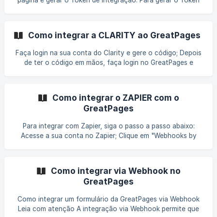
página é gerar o Token de integração. Para gerar o Token
de integração, siga o passo a passo abaixo: Como gerar o
Token de integração Faça login em sua conta do Pipefy e
clique no ícone de usuário localizado no canto superior
Como integrar a CLARITY ao GreatPages
direito da sua tela; Clique em "Preferências da conta"; ![]
(https://storage.crisp.chat/users/help
Faça login na sua conta do Clarity e gere o código; Depois
de ter o código em mãos, faça login no GreatPages e
acesse o editor de páginas; No canto superior direito da
tela, clique no ícone de engrenagem que indica as
configurações; Em seguida, acesse o menu "Javascript &
Como integrar o ZAPIER com o
CSS"; ![]
GreatPages
(https://storage.crisp.chat/users/helpdesk/website/-/a/6/a/
b/a6ab90d
Para integrar com Zapier, siga o passo a passo abaixo:
Acesse a sua conta no Zapier; Clique em "Webhooks by
Zapier"; Na próxima tela, no campo "Event", selecione a
opção "Catch Hook" e clique em "Continue"; Na próxima
tela clique em **"C
Como integrar via Webhook no
GreatPages
Como integrar um formulário da GreatPages via Webhook
Leia com atenção A integração via Webhook permite que