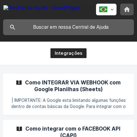
Integrações
Como INTEGRAR VIA WEBHOOK com
Google Planilhas (Sheets)
| IMPORTANTE: A Google esta limitando algumas funções
dentro de contas básicas da Google. Para integrar com o
Google Sheets, você precisa ter uma conta GSuíte. Acesse
a página inicial do Google Planilha (ou Google Sheets) e
crie uma nova planilha em branco: Na primeira aba, insira os
Como integrar com o FACEBOOK API
nomes de cada campo que será preenchido no formulário
(CAPI)