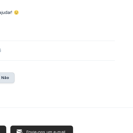
ajudar!
6
Não
Envie-nos um e-mail