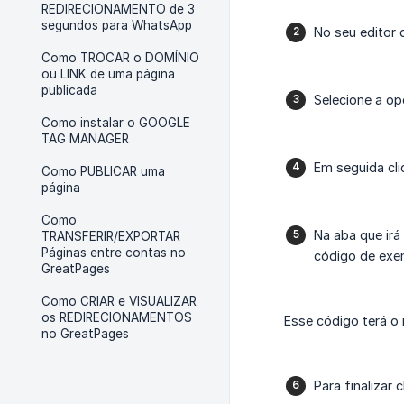
REDIRECIONAMENTO de 3
segundos para WhatsApp
No seu editor 
Como TROCAR o DOMÍNIO
ou LINK de uma página
publicada
Selecione a o
Como instalar o GOOGLE
TAG MANAGER
Em seguida cl
Como PUBLICAR uma
página
Como
Na aba que irá 
TRANSFERIR/EXPORTAR
Páginas entre contas no
código de exem
GreatPages
Como CRIAR e VISUALIZAR
os REDIRECIONAMENTOS
Esse código terá o
no GreatPages
Para finalizar 