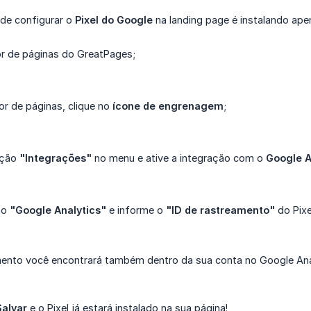
de configurar o
Pixel do Google
na landing page é instalando ape
or de páginas do GreatPages;
or de páginas, clique no
ícone de engrenagem
;
pção
"Integrações"
no menu e ative a integração com o
Google A
ão
"Google Analytics"
e informe o
"ID de rastreamento"
do Pixe
mento você encontrará também dentro da sua conta no Google Anal
Salvar
e o Pixel já estará instalado na sua página!