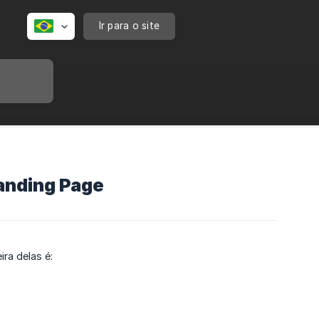
Ir para o site
anding Page
ra delas é: