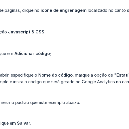
de páginas, clique no
ícone de engrenagem
localizado no canto su
pção
Javascript & CSS
;
ique em
Adicionar código
;
abrir, especifique o
Nome do código
, marque a opção de
"Estatí
plo e insira o código que será gerado no Google Analytics no ca
 mesmo padrão que este exemplo abaixo.
clique em
Salvar
.