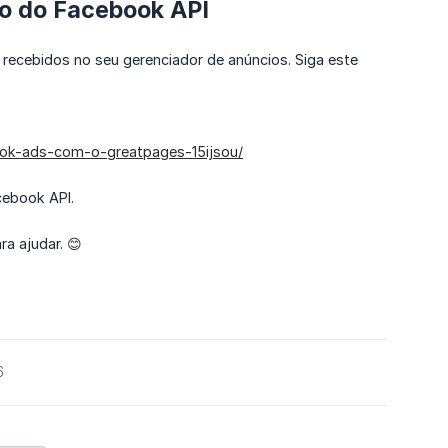
to do Facebook API
ecebidos no seu gerenciador de anúncios. Siga este
book-ads-com-o-greatpages-15ijsou/
cebook API.
a ajudar. 😊
6