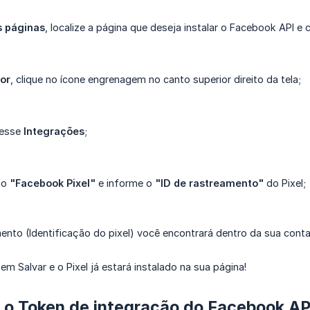
 páginas
, localize a página que deseja instalar o Facebook API e
tor
, clique no ícone engrenagem no canto superior direito da tela;
cesse
Integrações
;
ão
"Facebook Pixel"
e informe o
"ID de rastreamento"
do Pixel;
mento (Identificação do pixel) você encontrará dentro da sua con
 em Salvar e o Pixel já estará instalado na sua página!
 o Token de integração do Facebook AP