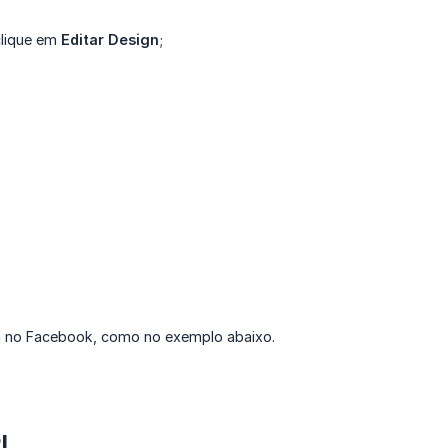
 clique em
Editar Design
;
ta no Facebook, como no exemplo abaixo.
I