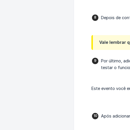
Depois de conf
Vale lembrar q
Por último, ad
testar o funci
Este evento você 
Após adicionar