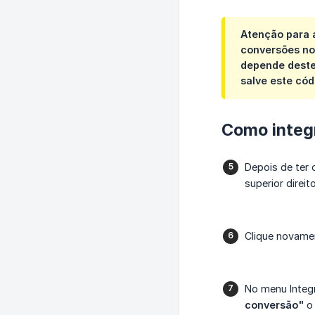
Atenção para 
conversões no
depende deste
salve este có
Como integ
Depois de ter
superior direito
Clique novam
No menu Integr
conversão"
o 