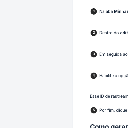
Na aba
Minhas
Dentro do
edi
Em seguida a
Habilite a opç
Esse ID de rastrea
Por fim, clique
Como gerar