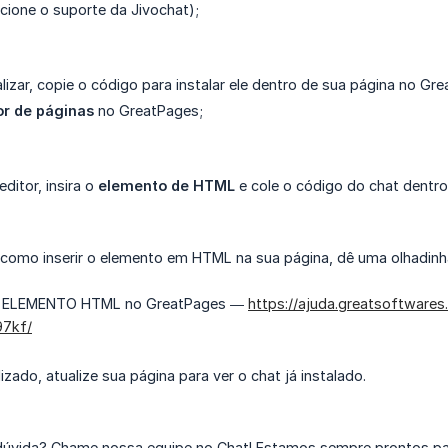
cione o suporte da Jivochat);
lizar, copie o código para instalar ele dentro de sua página no Gr
or de páginas
no GreatPages;
ditor, insira o
elemento de HTML
e cole o código do chat dentro
e como inserir o elemento em HTML na sua página, dê uma olhadinh
m ELEMENTO HTML no GreatPages —
https://ajuda.greatsoftware
97kf/
izado, atualize sua página para ver o chat já instalado.
úvida? Chame nossa equipe no Chat! Estamos sempre prontos pa