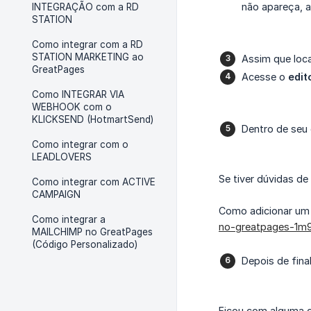
não apareça, a
INTEGRAÇÃO com a RD
STATION
Como integrar com a RD
STATION MARKETING ao
Assim que loca
GreatPages
Acesse o
edit
Como INTEGRAR VIA
WEBHOOK com o
KLICKSEND (HotmartSend)
Dentro de seu e
Como integrar com o
LEADLOVERS
Se tiver dúvidas d
Como integrar com ACTIVE
CAMPAIGN
Como adicionar u
Como integrar a
no-greatpages-1m
MAILCHIMP no GreatPages
(Código Personalizado)
Depois de final
Ficou com alguma d