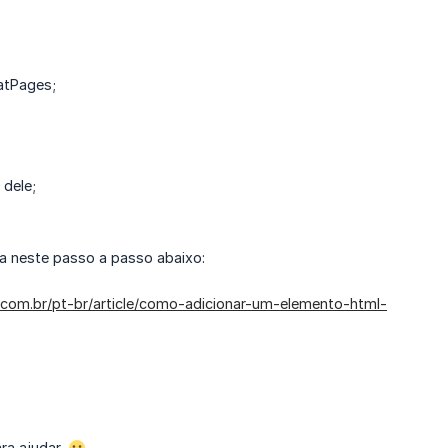
eatPages;
 dele;
a neste passo a passo abaixo:
s.com.br/pt-br/article/como-adicionar-um-elemento-html-
ra ajudar.