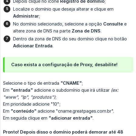
Depois clique no ícone
Registro de domínio
;
Localize o domínio que deseja alterar e clique em
Administrar
;
No domínio selecionado, selecione a opção
Consulte
e
altere zona de DNS na parte
Zona de DNS
.
Dentro da zona de DNS do seu domínio clique no botão
Adicionar Entrada
.
Caso exista a configuração de Proxy, desabilite!
Selecione o tipo de entrada
"CNAME"
;
Em
"entrada"
adicione o subdomínio que irá utilizar
(ex: 
"www", "lp", "produtos")
;
Em prioridade adicione "10";
Em
"conteúdo"
adicione "cname.greatpages.com.br".
Em seguida clique em
"adicionar entrada"
.
Pronto! Depois disso o domínio poderá demorar até 48 