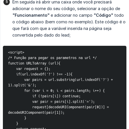
Em seguida irá abrir uma caixa onde você precisará
adicionar o nome do seu código, selecionar a opção de
"Funcionamento"
e adicionar no campo
"Código"
todo
o código abaixo (bem como no exemplo). Este código é o
que fará com que a variável inserida na página seja
convertida pelo dado do lead;
<script>
/* Função para pegar os parametros na url */
function URLToArray (url){
    var request = {};
    if(url.indexOf('?') !== -1){
        var pairs = url.substring(url.indexOf('?') + 
1).split('&');
        for (var i = 0; i < pairs.length; i++) {
            if (!pairs[i]) continue;
            var pair = pairs[i].split('=');
            request[decodeURIComponent(pair[0])] = 
decodeURIComponent(pair[1]);
        }
    }