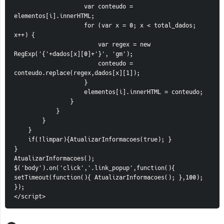
                    var conteudo = 
elementos[i].innerHTML;
                    for (var x = 0; x < total_dados; 
x++) {
                        var regex = new 
RegExp('{'+dados[x][0]+'}', 'gm');
                        conteudo = 
conteudo.replace(regex,dados[x][1]);
                    }
                    elementos[i].innerHTML = conteudo;
                }
            }
        }
    }
    if(!limpar){AtualizarInformacoes(true); }
}
AtualizarInformacoes();
$('body').on('click','.link_popup',function(){ 
setTimeout(function(){ AtualizarInformacoes(); },100); 
});
</script>