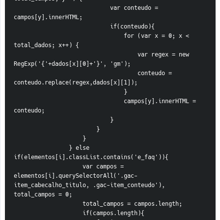
                            var conteudo = 
campos[y].innerHTML;
                            if(conteudo){
                                for (var x = 0; x < 
total_dados; x++) {
                                    var regex = new 
RegExp('{'+dados[x][0]+'}', 'gm');
                                    conteudo = 
conteudo.replace(regex,dados[x][1]);
                                }
                                campos[y].innerHTML = 
conteudo;
                            }
                        }
                    }
                } else 
if(elementos[i].classList.contains('e_faq')){
                    var campos = 
elementos[i].querySelectorAll('.gac-
item_cabecalho_titulo, .gac-item_conteudo'), 
total_campos = 0;
                    total_campos = campos.length;
                    if(campos.length){