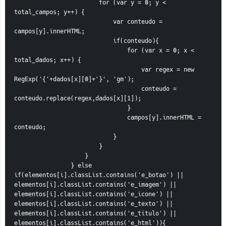
                        for (var y = 0; y < 
total_campos; y++) {
                            var conteudo = 
campos[y].innerHTML;
                            if(conteudo){
                                for (var x = 0; x < 
total_dados; x++) {
                                    var regex = new 
RegExp('{'+dados[x][0]+'}', 'gm');
                                    conteudo = 
conteudo.replace(regex,dados[x][1]);
                                }
                                campos[y].innerHTML = 
conteudo;
                            }
                        }
                    }
                } else 
if(elementos[i].classList.contains('e_botao') || 
elementos[i].classList.contains('e_imagem') || 
elementos[i].classList.contains('e_icone') || 
elementos[i].classList.contains('e_texto') || 
elementos[i].classList.contains('e_titulo') || 
elementos[i].classList.contains('e_html')){