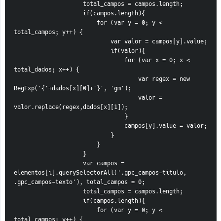
                    total_campos = campos.length;
                    if(campos.length){
                        for (var y = 0; y < 
total_campos; y++) {
                            var valor = campos[y].value;
                            if(valor){
                                for (var x = 0; x < 
total_dados; x++) {
                                    var regex = new 
RegExp('{'+dados[x][0]+'}', 'gm');
                                    valor = 
valor.replace(regex,dados[x][1]);
                                }
                                campos[y].value = valor;
                            }
                        }
                    }
                    var campos = 
elementos[i].querySelectorAll('.gpc_campos-titulo, 
.gpc_campos-texto'), total_campos = 0;
                    total_campos = campos.length;
                    if(campos.length){
                        for (var y = 0; y < 
total_campos; y++) {