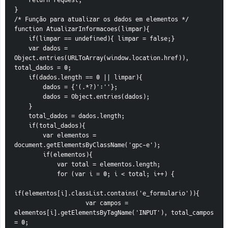
    return request;
}
/* Função para atualizar os dados em elementos */
function AtualizarInformacoes(limpar){
    if(limpar == undefined){ limpar = false;}
    var dados = 
Object.entries(URLToArray(window.location.href)), 
total_dados = 0;
    if(dados.length == 0 || limpar){
        dados = {'(.*?)':''};
        dados = Object.entries(dados);
    }
    total_dados = dados.length;
    if(total_dados){
        var elementos = 
document.getElementsByClassName('gpc-e');
        if(elementos){
            var total = elementos.length;
            for (var i = 0; i < total; i++) {
if(elementos[i].classList.contains('e_formulario')){
                    var campos = 
elementos[i].getElementsByTagName('INPUT'), total_campos 
= 0;