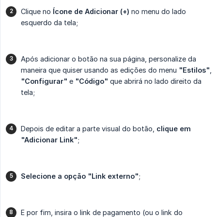
Clique no
Ícone de Adicionar (+)
no menu do lado
esquerdo da tela;
Após adicionar o botão na sua página, personalize da
maneira que quiser usando as edições do menu
"Estilos"
,
"Configurar"
e
"Código"
que abrirá no lado direito da
tela;
Depois de editar a parte visual do botão,
clique em 
"Adicionar Link"
;
Selecione a opção "Link externo"
;
E por fim, insira o link de pagamento (ou o link do